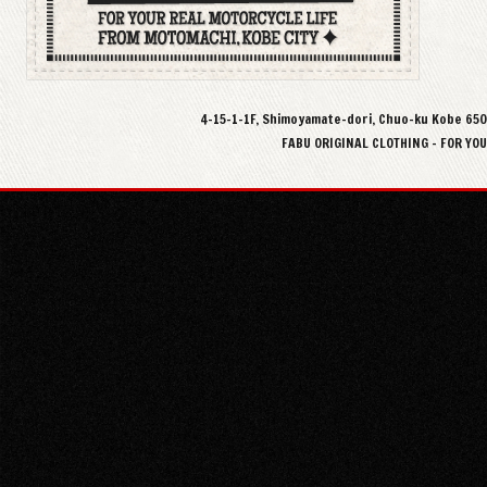
4-15-1-1F, Shimoyamate-dori, Chuo-ku Kobe 65
FABU ORIGINAL CLOTHING - FOR YO