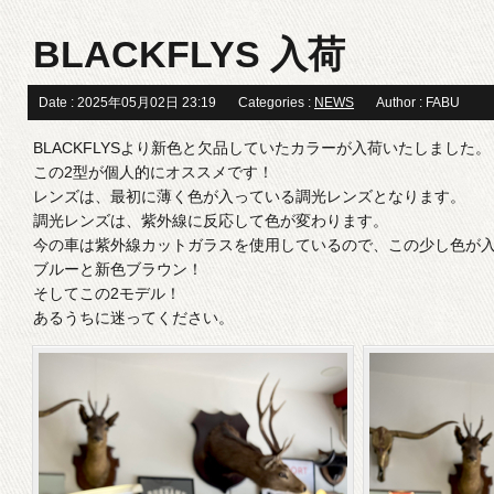
BLACKFLYS 入荷
Date : 2025年05月02日 23:19
Categories :
NEWS
Author : FABU
BLACKFLYSより新色と欠品していたカラーが入荷いたしました。
この2型が個人的にオススメです！
レンズは、最初に薄く色が入っている調光レンズとなります。
調光レンズは、紫外線に反応して色が変わります。
今の車は紫外線カットガラスを使用しているので、この少し色が
ブルーと新色ブラウン！
そしてこの2モデル！
あるうちに迷ってください。