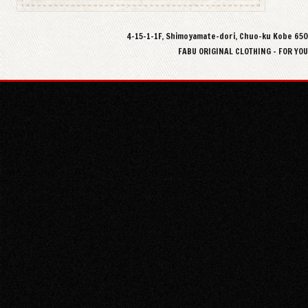
4-15-1-1F, Shimoyamate-dori, Chuo-ku Kobe 65
FABU ORIGINAL CLOTHING - FOR YO